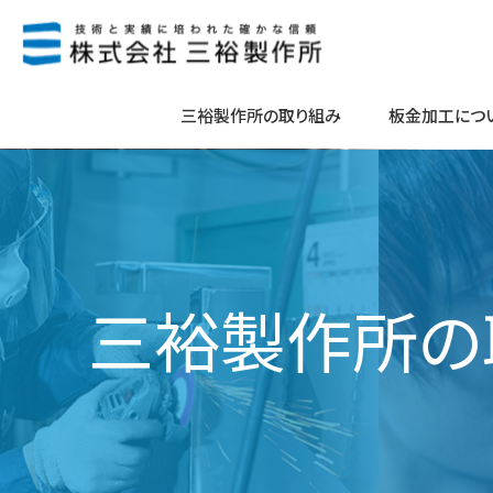
コ
ナ
ン
ビ
テ
ゲ
ン
ー
三裕製作所の取り組み
板金加工につ
ツ
シ
へ
ョ
ス
ン
キ
に
ッ
移
プ
動
三裕製作所の